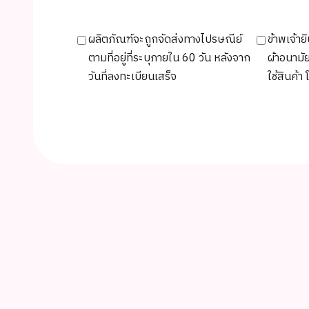
คุณเป็นเอลิสทีมไหน
ปฏิทินรอบเดือน
ผลิตภัณฑ์จะถูกจัดส่งทางไปรษณีย์
ข้าพเจ้าย
ข่าวสารและโปรโมชั่น
ตามที่อยู่ที่ระบุภายใน 60 วัน หลังจาก
ผ้าอนามั
ติดต่อเรา
วันที่ลงทะเบียนเสร็จ
ใช้สินค้า
English