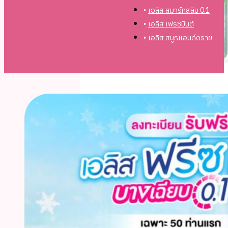
เอลิส สมาร์ทสลิม 0.1
เอลิส เฟรชมินต์
เอลิส สมูธแอนด์ดราย