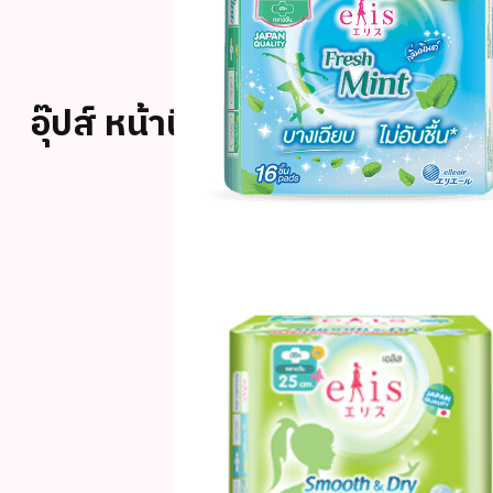
อุ๊ปส์ หน้านี้ไม่มีแล้ว